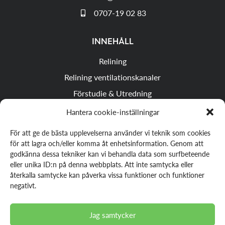
0707-19 02 83
INNEHÅLL
Relining
Relining ventilationskanaler
Förstudie & Utredning
Underlag & Upphandling
Hantera cookie-inställningar
Projektledning & Besiktning
För att ge de bästa upplevelserna använder vi teknik som cookies
Om företaget
för att lagra och/eller komma åt enhetsinformation. Genom att
godkänna dessa tekniker kan vi behandla data som surfbeteende
eller unika ID:n på denna webbplats. Att inte samtycka eller
återkalla samtycke kan påverka vissa funktioner och funktioner
DELA
negativt.
Jag samtycker